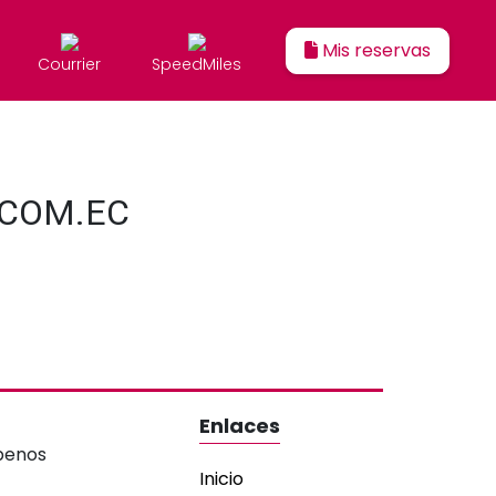
Mis reservas
Courrier
SpeedMiles
.COM.EC
Enlaces
Inicio